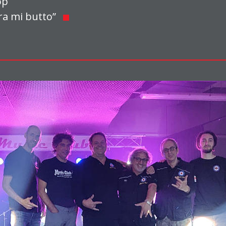
op
ra mi butto”
