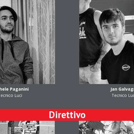
hele Paganini
Jan Galvag
Tecnico Luci
Tecnico Luc
Direttivo