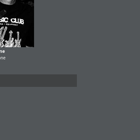
ne
one