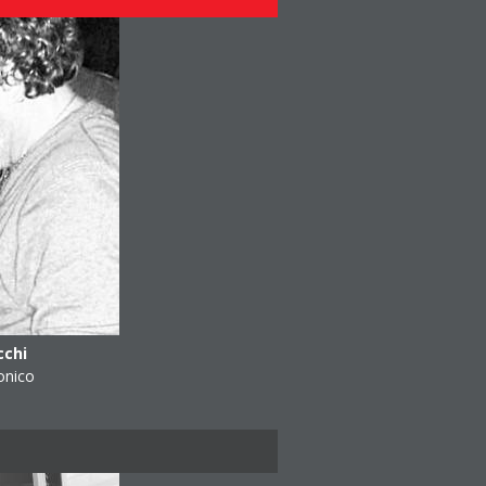
cchi
onico